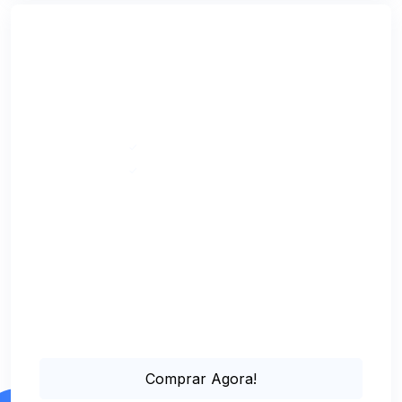
PREMIUM
R$
349
/ 1 ANO
Pagamento Único
Suporte via Chat Online
Comprar Agora!