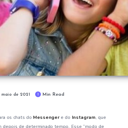
Min Read
1
e maio de 2021
ara os chats do
Messenger
e do
Instagram
, que
m depois de determinado tempo. Esse “modo de