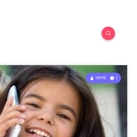
12570
1