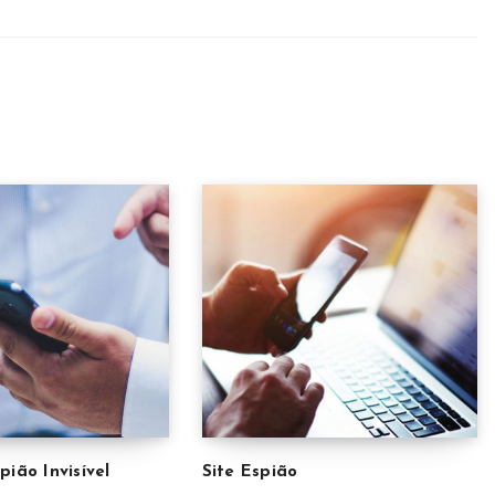
ião Invisível
Site Espião