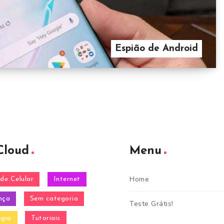
Espião de Android
Cloud
Menu
Home
de Celular
Internet
nça
Sem categoria
Teste Grátis!
ogia
Tutoriais