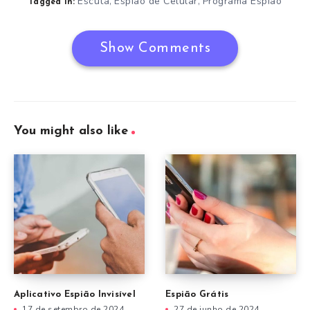
Escuta
Espião de Celular
Programa Espião
,
,
Tagged in:
Show Comments
You might also like
Aplicativo Espião Invisível
Espião Grátis
17 de setembro de 2024
27 de junho de 2024