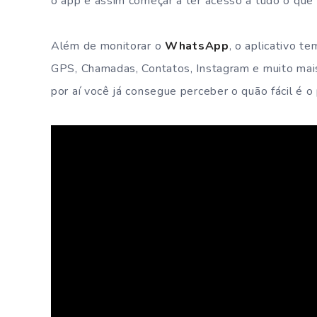
o app e assim começar a ter acesso a tudo o que é
Além de monitorar o
WhatsApp
, o aplicativo t
GPS, Chamadas, Contatos, Instagram e muito mai
por aí você já consegue perceber o quão fácil é o