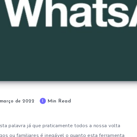
Min Read
1
 março de 2022
 esta palavra já que praticamente todos a nossa volta
igos ou familiares é inegável o quanto esta ferramenta