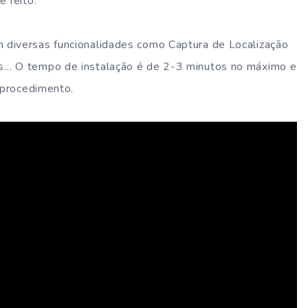
 feito.
em diversas funcionalidades como Captura de Localização
s… O tempo de instalação é de 2-3 minutos no máximo e
 procedimento.