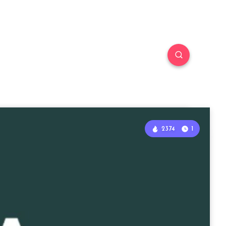
2374
1