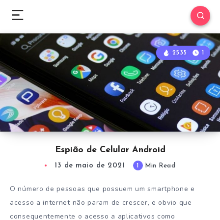
2535
1
Espião de Celular Android
13 de maio de 2021
1
Min Read
O número de pessoas que possuem um smartphone e
acesso a internet não param de crescer, e obvio que
consequentemente o acesso a aplicativos como